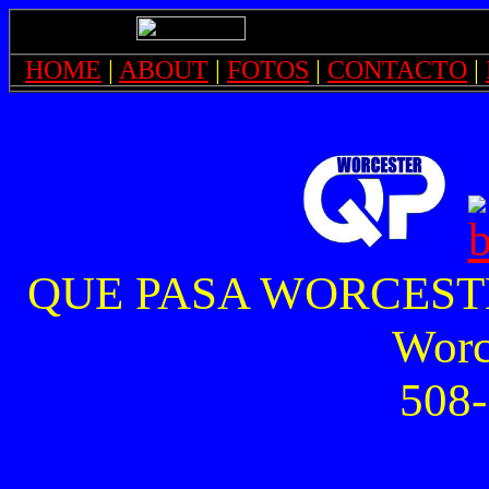
HOME
|
ABOUT
|
FOTOS
|
CONTACTO
|
QUE PASA WORCESTER, 
Worc
508