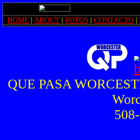
HOME
|
ABOUT
|
FOTOS
|
CONTACTO
|
QUE PASA WORCESTER, 
Worc
508